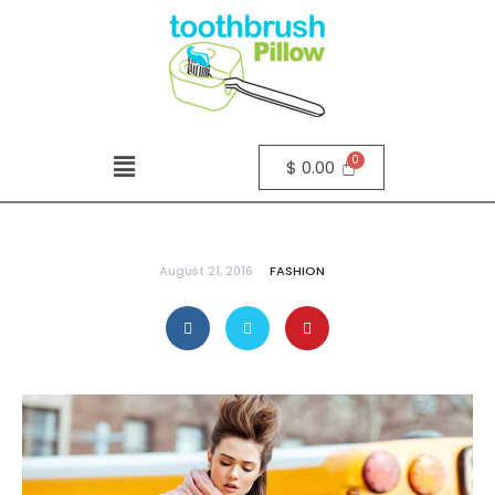
$
0.00
August 21, 2016
FASHION